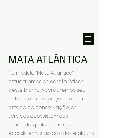
MATA ATLÂNTICA
No módulo “Mata Atlântica”
estudaremos as caraterísticas
deste bioma. Abordaremos seu
histórico de ocupação, o atual
estado de conservação, os
serviços ecossistêmicos
prestados pela floresta e
ecossistemas associados e alguns